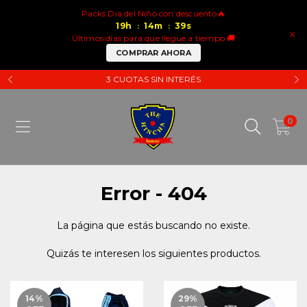
Packs Dia del Niño con descuento🔥
19
h
14
m
39
s
:
:
×
Últimos días para que llegue a tiempo 🚚
COMPRAR AHORA
3 CUOTAS SIN INTERÉS
0
Error - 404
La página que estás buscando no existe.
Quizás te interesen los siguientes productos.
14
%
29
%