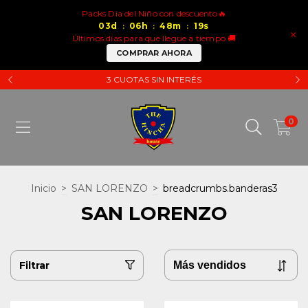
Packs Dia del Niño con descuento🔥
03
d
06
h
48
m
18
s
:
:
:
×
Últimos días para que llegue a tiempo 🚚
COMPRAR AHORA
3 CUOTAS SIN INTERÉS
0
Inicio
>
SAN LORENZO
>
breadcrumbs.banderas3
SAN LORENZO
Filtrar