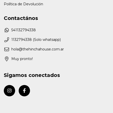
Política de Devolución
Contactános
541132794338
1132794338 (Solo whatsapp)
hola@thehinchahouse.com.ar
Muy pronto!
Sigamos conectados