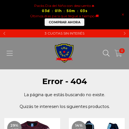
Packs Dia del Niño con descuento🔥
03
d
01
h
50
m
03
s
:
:
:
×
Últimos días para que llegue a tiempo 🚚
COMPRAR AHORA
3 CUOTAS SIN INTERÉS
0
Error - 404
La página que estás buscando no existe.
Quizás te interesen los siguientes productos.
29
%
14
%