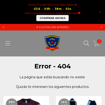
Packs Dia del Niño con descuento🔥
03
d
09
h
38
m
50
s
:
:
:
×
Últimos días para que llegue a tiempo 🚚
COMPRAR AHORA
3 CUOTAS SIN INTERÉS
0
Error - 404
La página que estás buscando no existe.
Quizás te interesen los siguientes productos.
29
%
14
%