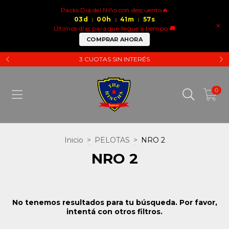
Packs Dia del Niño con descuento🔥
03
d
00
h
41
m
57
s
:
:
:
×
Últimos días para que llegue a tiempo 🚚
COMPRAR AHORA
3 CUOTAS SIN INTERÉS
0
Inicio
>
PELOTAS
>
NRO 2
NRO 2
No tenemos resultados para tu búsqueda. Por favor,
intentá con otros filtros.