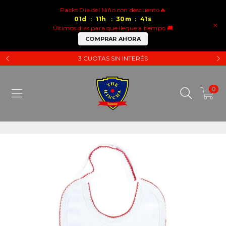
Packs Dia del Niño con descuento🔥
01
d
11
h
30
m
41
s
:
:
:
×
Últimos días para que llegue a tiempo 🚚
COMPRAR AHORA
3 CUOTAS SIN INTERÉS
0