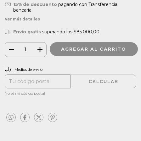
15% de descuento
pagando con Transferencia
bancaria
Ver más detalles
Envío gratis
superando los
$85.000,00
CAMBIAR CP
Entregas para el CP:
Medios de envío
CALCULAR
No sé mi código postal