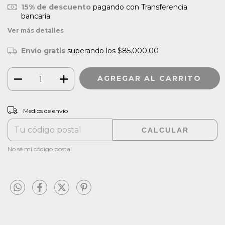
15% de descuento
pagando con Transferencia
bancaria
Ver más detalles
Envío gratis
superando los
$85.000,00
CAMBIAR CP
Entregas para el CP:
Medios de envío
CALCULAR
No sé mi código postal