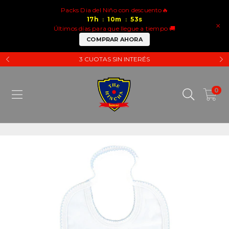
Packs Dia del Niño con descuento🔥
17
h
10
m
53
s
:
:
×
Últimos días para que llegue a tiempo 🚚
COMPRAR AHORA
3 CUOTAS SIN INTERÉS
0