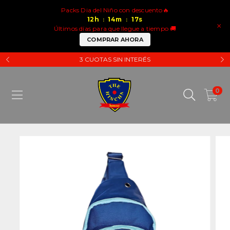
Packs Dia del Niño con descuento🔥
12
h
14
m
16
s
:
:
×
Últimos días para que llegue a tiempo 🚚
COMPRAR AHORA
3 CUOTAS SIN INTERÉS
0