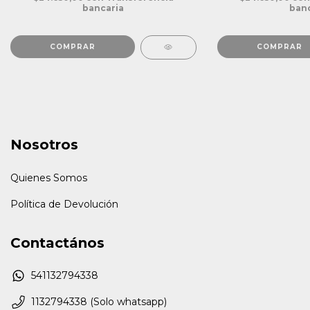
bancaria
banc
Nosotros
Quienes Somos
Política de Devolución
Contactános
541132794338
1132794338 (Solo whatsapp)