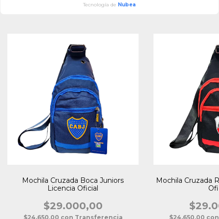
Tecnología de
Nubea
Mochila Cruzada Boca Juniors
Mochila Cruzada Ri
Licencia Oficial
Ofi
$29.000,00
$29.0
$24.650,00
con
Transferencia
$24.650,00
co