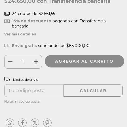
$24.650,00
con
Transferencia bancaria
24
cuotas de
$2.561,55
15% de descuento
pagando con Transferencia
bancaria
Ver más detalles
Envío gratis
superando los
$85.000,00
CAMBIAR CP
Entregas para el CP:
Medios de envío
CALCULAR
No sé mi código postal