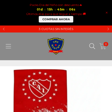
Packs Dia del Niño con descuento🔥
01
d
15
h
45
m
06
s
:
:
:
×
Últimos días para que llegue a tiempo 🚚
COMPRAR AHORA
3 CUOTAS SIN INTERÉS
0