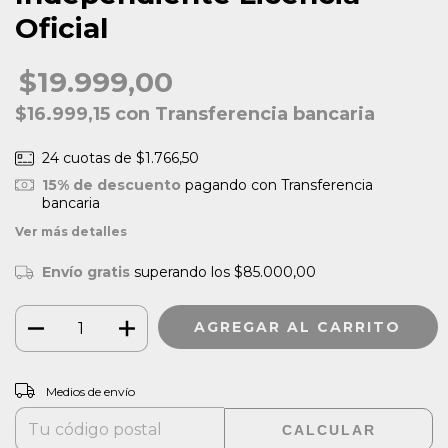
Oficial
$19.999,00
$16.999,15
con
Transferencia bancaria
24
cuotas de
$1.766,50
15% de descuento
pagando con Transferencia
bancaria
Ver más detalles
Envío gratis
superando los
$85.000,00
CAMBIAR CP
Entregas para el CP:
Medios de envío
CALCULAR