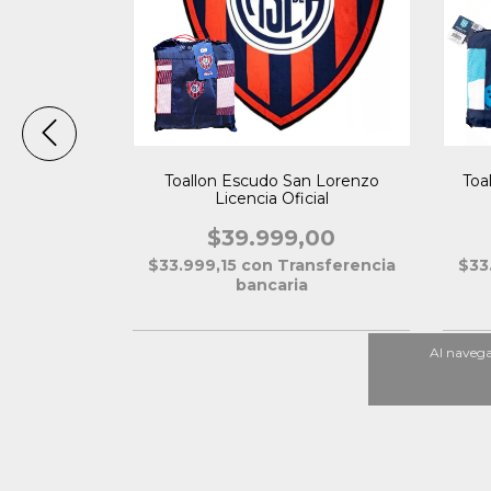
ls Licencia
Toallon Escudo San Lorenzo
Toa
Licencia Oficial
00
$39.999,00
nsferencia
$33.999,15
con
Transferencia
$33
bancaria
Al navegar