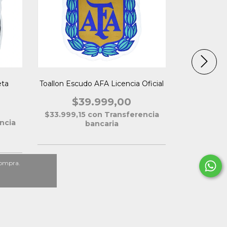
eta
Toallon Escudo AFA Licencia Oficial
Toallon E
$39.999,00
$
$33.999,15
con
Transferencia
ncia
$33.999,1
bancaria
compra.