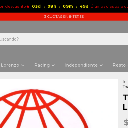
03
d
08
h
09
m
48
s
con descuento🔥
Últimos días para q
:
:
:
3 CUOTAS SIN INTERÉS
 Lorenzo
Racing
Independiente
Resto
Ini
To
T
L