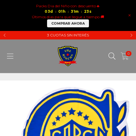
Packs Dia del Niño con descuento🔥
03
d
01
h
31
m
22
s
:
:
:
×
Últimos días para que llegue a tiempo 🚚
COMPRAR AHORA
3 CUOTAS SIN INTERÉS
0