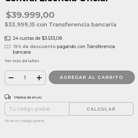
$39.999,00
$33.999,15
con
Transferencia bancaria
24
cuotas de
$3.533,08
15% de descuento
pagando con Transferencia
bancaria
Ver más detalles
CAMBIAR CP
Entregas para el CP:
Medios de envío
CALCULAR
No sé mi código postal