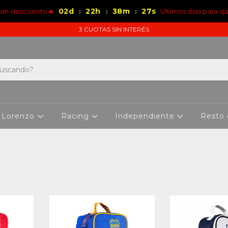
02
d
22
h
38
m
26
s
con descuento🔥
Últimos días para q
:
:
:
3 CUOTAS SIN INTERÉS
 Lorenzo
Racing
Independiente
Resto