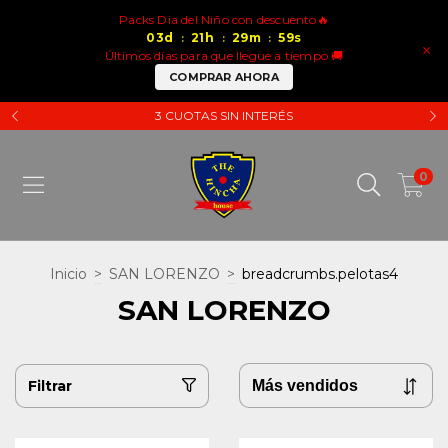
Packs Dia del Niño con descuento🔥
03
d
21
h
29
m
59
s
:
:
:
×
Últimos días para que llegue a tiempo 🚚
COMPRAR AHORA
3 CUOTAS SIN INTERÉS
0
Inicio
>
SAN LORENZO
>
breadcrumbs.pelotas4
SAN LORENZO
Filtrar