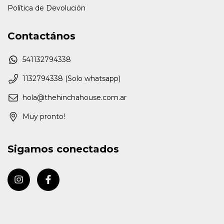
Política de Devolución
Contactános
541132794338
1132794338 (Solo whatsapp)
hola@thehinchahouse.com.ar
Muy pronto!
Sigamos conectados